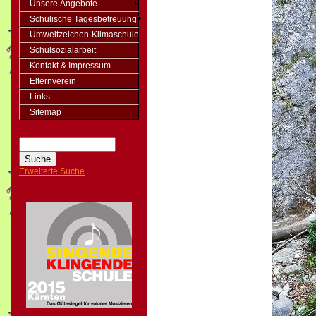
Unsere Angebote
Schulische Tagesbetreuung
Umweltzeichen-Klimaschule
Schulsozialarbeit
Kontakt & Impressum
Elternverein
Links
Sitemap
Erweiterte Suche