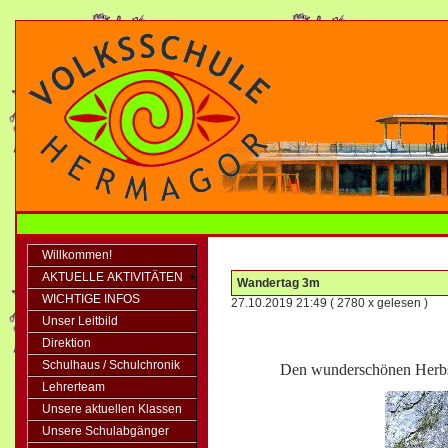
Willkommen!
AKTUELLE AKTIVITÄTEN
Wandertag 3m
WICHTIGE INFOS
27.10.2019 21:49
( 2780 x gelesen )
Unser Leitbild
Direktion
Schulhaus / Schulchronik
Den wunderschönen Herbst
Lehrerteam
Unsere aktuellen Klassen
Unsere Schulabgänger