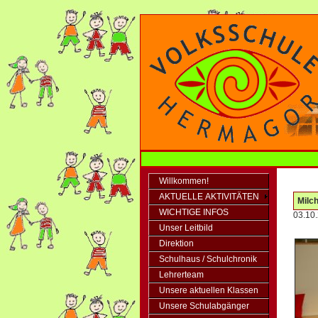
Willkommen!
AKTUELLE AKTIVITÄTEN
Milc
WICHTIGE INFOS
03.10
Unser Leitbild
Direktion
Schulhaus / Schulchronik
Lehrerteam
Unsere aktuellen Klassen
Unsere Schulabgänger