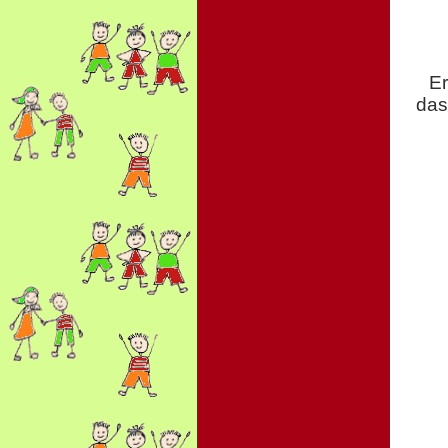
Er
das