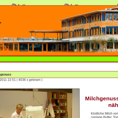
hgenuss
.2011 22:51
( 4036 x gelesen )
Milchgenuss
näh
Köstliche Milch v
cremige Butter, To