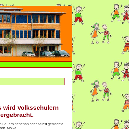
 wird Volksschülern
ergebracht.
om Bauern nebenan oder selbst gemachte
pfen, Molke: