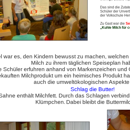
Das sind die Zutat
Schüler der Unver
der Volkschule He
Zu Gast war die
Se
„Kuhle Milch für c
el war es, den Kindern bewusst zu machen, welchen w
Milch zu ihrem täglichen Speiseplan hab
e Schüler erfuhren anhand von Markenzeichen und G
kauften Milchprodukt um ein heimisches Produkt ha
auch die umweltökologischen Aspekte
Schlag die Butter!
Sahne enthält Milchfett. Durch das Schlagen
verbind
Klümpchen.
Dabei bleibt die Buttermil