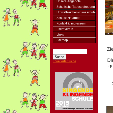
Unsere Angebote
Schulische Tagesbetreuung
Umweltzeichen-Klimaschule
Schulsozialarbeit
Kontakt & Impressum
Elternverein
Links
Sitemap
Zi
Di
Erweiterte Suche
ge