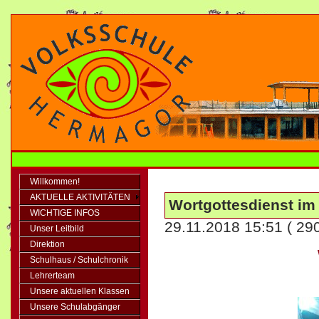
Willkommen!
AKTUELLE AKTIVITÄTEN
Wortgottesdienst im
WICHTIGE INFOS
29.11.2018 15:51
( 29
Unser Leitbild
Direktion
Schulhaus / Schulchronik
Lehrerteam
Unsere aktuellen Klassen
Unsere Schulabgänger