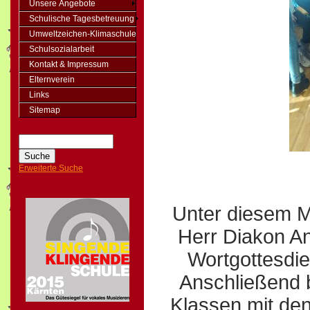
Unsere Angebote
Schulische Tagesbetreuung
Umweltzeichen-Klimaschule
Schulsozialarbeit
Kontakt & Impressum
Elternverein
Links
Sitemap
Erweiterte Suche
Unter diesem Mo
Herr Diakon A
Wortgottesdie
Anschließend b
Klassen mit de