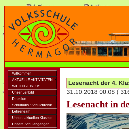
Willkommen!
AKTUELLE AKTIVITÄTEN
Lesenacht der 4. Kl
WICHTIGE INFOS
31.10.2018 00:08
( 31
Unser Leitbild
Direktion
Lesenacht in 
Schulhaus / Schulchronik
Lehrerteam
Unsere aktuellen Klassen
Unsere Schulabgänger