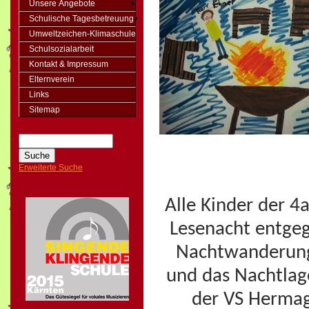
Unsere Angebote
Schulische Tagesbetreuung
Umweltzeichen-Klimaschule
Schulsozialarbeit
Kontakt & Impressum
Elternverein
Links
Sitemap
Erweiterte Suche
Alle Kinder der 4
Lesenacht entgeg
Nachtwanderung
und das Nachtlage
der VS Hermag