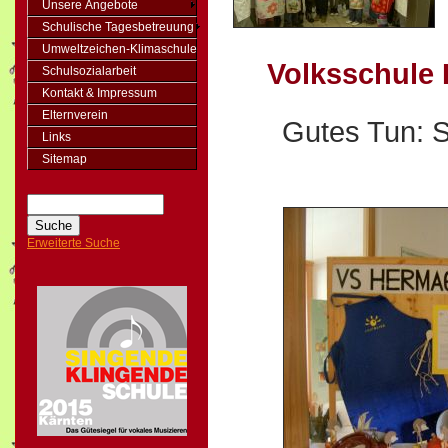
Unsere Angebote
Schulische Tagesbetreuung
Umweltzeichen-Klimaschule
Volksschule 
Schulsozialarbeit
Kontakt & Impressum
Elternverein
Gutes Tun: 
Links
Sitemap
Erweiterte Suche