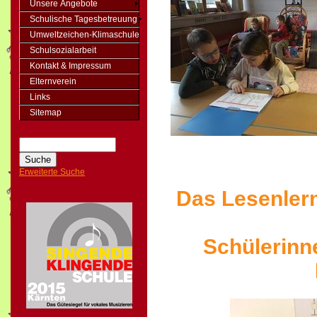
Unsere Angebote
Schulische Tagesbetreuung
Umweltzeichen-Klimaschule
Schulsozialarbeit
Kontakt & Impressum
Elternverein
Links
Sitemap
Erweiterte Suche
Das Lesenlern
Schülerinn