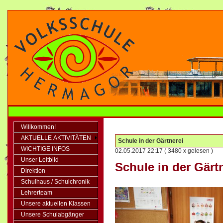
Willkommen!
AKTUELLE AKTIVITÄTEN
Schule in der Gärtnerei
WICHTIGE INFOS
02.05.2017 22:17
( 3480 x gelesen )
Unser Leitbild
Schule in der Gärt
Direktion
Schulhaus / Schulchronik
Lehrerteam
Unsere aktuellen Klassen
Unsere Schulabgänger