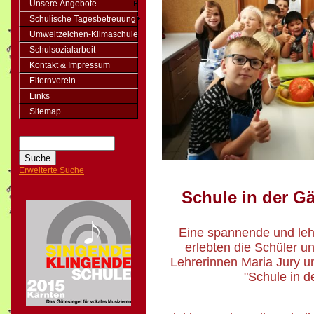
Unsere Angebote
Schulische Tagesbetreuung
Umweltzeichen-Klimaschule
Schulsozialarbeit
Kontakt & Impressum
Elternverein
Links
Sitemap
Erweiterte Suche
Schule in der Gä
Eine spannende und lehr
erlebten die Schüler 
Lehrerinnen Maria Jury u
"Schule in d