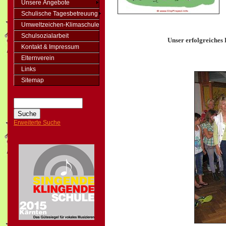
Unsere Angebote
Schulische Tagesbetreuung
Umweltzeichen-Klimaschule
Schulsozialarbeit
Unser erfolgreiches
Kontakt & Impressum
Elternverein
Links
Sitemap
Erweiterte Suche