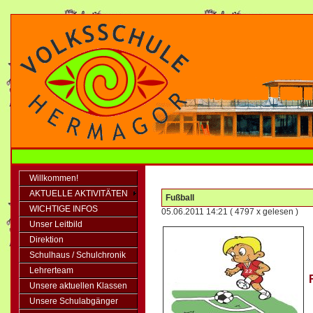
Willkommen!
AKTUELLE AKTIVITÄTEN
Fußball
WICHTIGE INFOS
05.06.2011 14:21
( 4797 x gelesen )
Unser Leitbild
Direktion
Schulhaus / Schulchronik
Lehrerteam
R
Unsere aktuellen Klassen
Unsere Schulabgänger