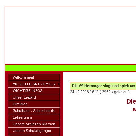
Willkommen!
AKTUELLE AKTIVITÄTEN
Die VS Hermagor singt und spielt a
WICHTIGE INFOS
24.12.2016 16:11
( 3952 x gelesen )
Unser Leitbild
Die
Direktion
a
Schulhaus / Schulchronik
Lehrerteam
Unsere aktuellen Klassen
Unsere Schulabgänger