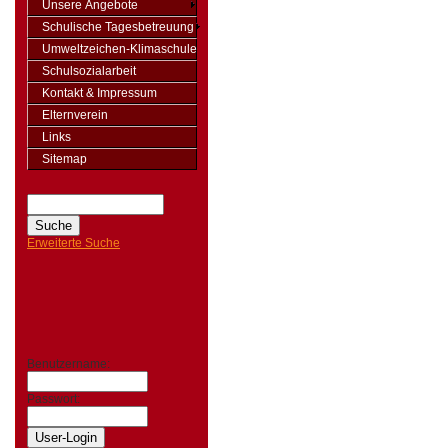
Unsere Angebote
Schulische Tagesbetreuung
Umweltzeichen-Klimaschule
Schulsozialarbeit
Kontakt & Impressum
Elternverein
Links
Sitemap
Erweiterte Suche
Benutzername:
Passwort: