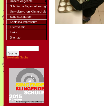
Unsere Angebote
Schulische Tagesbetreuung
Umweltzeichen-Klimaschule
Schulsozialarbeit
Kontakt & Impressum
Elternverein
Links
Sitemap
Erweiterte Suche