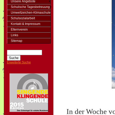
Unsere Angebote
Schulische Tagesbetreuung
Umweltzeichen-Klimaschule
Schulsozialarbeit
Kontakt & Impressum
Elternverein
Links
Sitemap
Erweiterte Suche
In der Woche vo