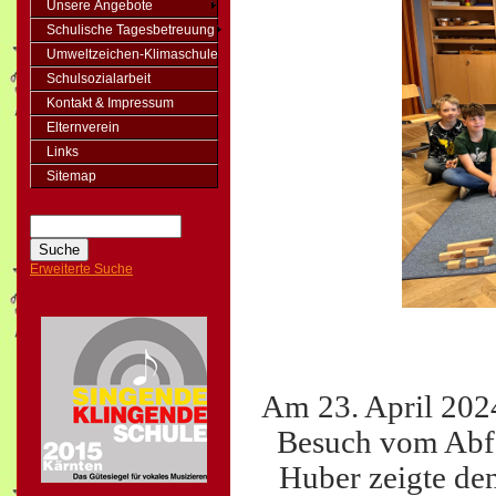
Unsere Angebote
Schulische Tagesbetreuung
Umweltzeichen-Klimaschule
Schulsozialarbeit
Kontakt & Impressum
Elternverein
Links
Sitemap
Erweiterte Suche
Am 23. April 2024
Besuch vom Abfa
Huber zeigte den