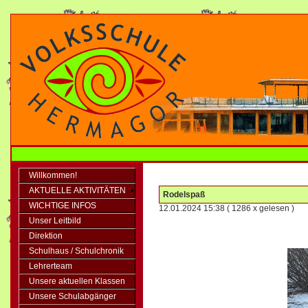
Willkommen!
AKTUELLE AKTIVITÄTEN
Rodelspaß
WICHTIGE INFOS
12.01.2024 15:38
( 1286 x gelesen )
Unser Leitbild
Direktion
Schulhaus / Schulchronik
Lehrerteam
Unsere aktuellen Klassen
Unsere Schulabgänger