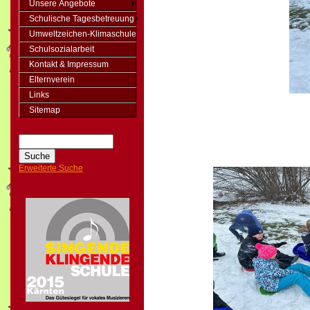
Unsere Angebote
Schulische Tagesbetreuung
Umweltzeichen-Klimaschule
Schulsozialarbeit
Kontakt & Impressum
Elternverein
Links
Sitemap
Erweiterte Suche