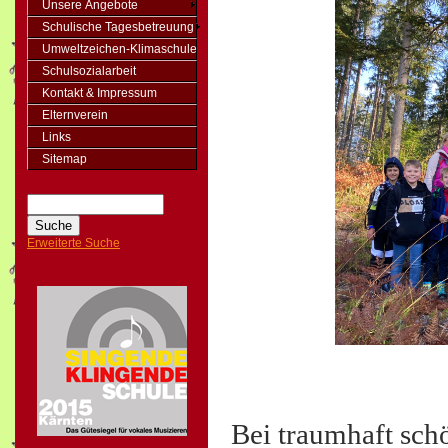
Unsere Angebote
Schulische Tagesbetreuung
Umweltzeichen-Klimaschule
Schulsozialarbeit
Kontakt & Impressum
Elternverein
Links
Sitemap
Erweiterte Suche
Bei traumhaft sch