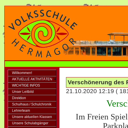
Willkommen!
AKTUELLE AKTIVITÄTEN
Verschönerung des 
WICHTIGE INFOS
21.10.2020 12:19
( 18
Unser Leitbild
Direktion
Versc
Schulhaus / Schulchronik
Lehrerteam
Im Freien Spie
Unsere aktuellen Klassen
Unsere Schulabgänger
Parkpl