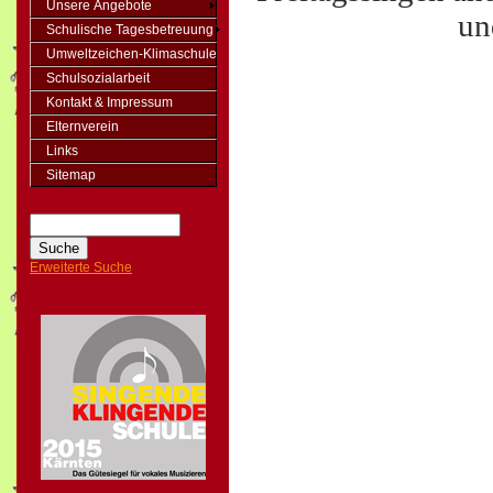
Unsere Angebote
un
Schulische Tagesbetreuung
Umweltzeichen-Klimaschule
Schulsozialarbeit
Kontakt & Impressum
Elternverein
Links
Sitemap
Erweiterte Suche