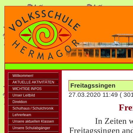
Willkommen!
AKTUELLE AKTIVITÄTEN
Freitagssingen
WICHTIGE INFOS
27.03.2020 11:49
( 30
Unser Leitbild
Direktion
Fre
Schulhaus / Schulchronik
Lehrerteam
In Zeiten w
Unsere aktuellen Klassen
Freitagssingen an
Unsere Schulabgänger