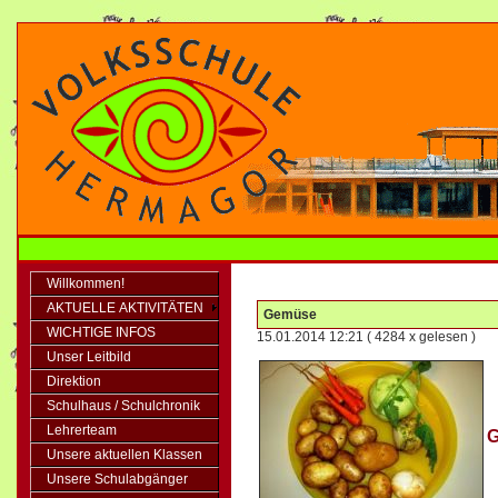
Willkommen!
AKTUELLE AKTIVITÄTEN
Gemüse
WICHTIGE INFOS
15.01.2014 12:21
( 4284 x gelesen )
Unser Leitbild
Direktion
Schulhaus / Schulchronik
Lehrerteam
G
Unsere aktuellen Klassen
Unsere Schulabgänger