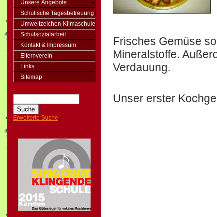
Unsere Angebote
Schulische Tagesbetreuung
Umweltzeichen-Klimaschule
Schulsozialarbeit
Frisches Gemüse soll
Kontakt & Impressum
Mineralstoffe. Außerd
Elternverein
Verdauung.
Links
Sitemap
Unser erster Kochge
Erweiterte Suche