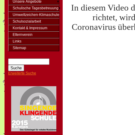
Unsere Angebote
In diesem Video d
Schulische Tagesbetreuung
richtet, wir
Umweltzeichen-Klimaschule
Schulsozialarbeit
Coronavirus überh
Kontakt & Impressum
Elternverein
Links
Sitemap
Erweiterte Suche