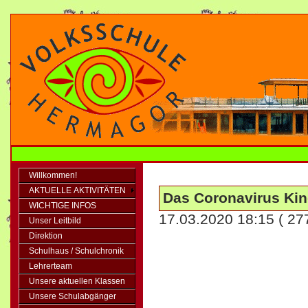
Willkommen!
AKTUELLE AKTIVITÄTEN
Das Coronavirus Kind
WICHTIGE INFOS
17.03.2020 18:15
( 27
Unser Leitbild
Direktion
Schulhaus / Schulchronik
Lehrerteam
Unsere aktuellen Klassen
Unsere Schulabgänger