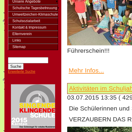
Unsere Angebote
Schulische Tagesbetreuung
Umweltzeichen-Klimaschule
Schulsozialarbeit
Kontakt & Impressum
Elternverein
Links
Sitemap
Führerschein!!!
Mehr Infos...
Erweiterte Suche
Aktivitäten im Schulj
03.07.2015 13:35
( 42
Die Schülerinnen und 
VERZAUBERN DAS RE